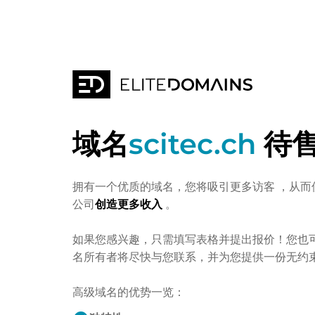
域名
scitec.ch
待
拥有一个优质的域名，您将吸引更多访客
，从而
公司
创造更多收入
。
如果您感兴趣，只需填写表格并提出报价！您也
名所有者将尽快与您联系，并为您提供一份无约
高级域名的优势一览：